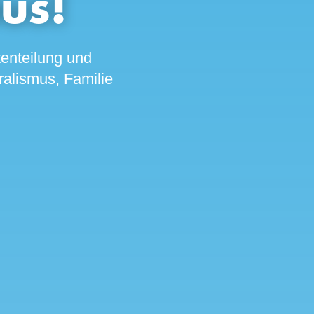
us!
tenteilung und
eralismus, Familie