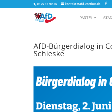
0175 8678556
kontakt@afd-cottbus.de
PARTEI
STA
AfD-Bürgerdialog in 
Schieske