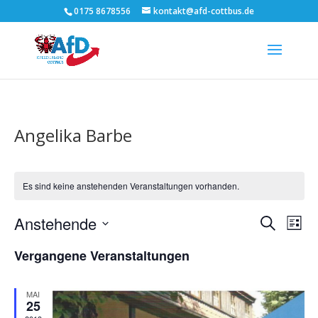
0175 8678556
kontakt@afd-cottbus.de
Angelika Barbe
Es sind keine anstehenden Veranstaltungen vorhanden.
Verans
Ver
Anstehende
Suche
Liste
Ans
Suche
Datum
Nav
und
Vergangene Veranstaltungen
wählen.
Ansich
Naviga
MAI
25