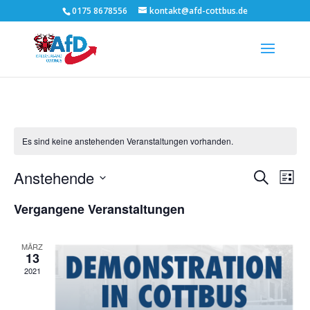
0175 8678556
kontakt@afd-cottbus.de
Es sind keine anstehenden Veranstaltungen vorhanden.
Verans
Ver
Anstehende
Suche
Liste
Ans
Suche
Datum
Nav
und
Vergangene Veranstaltungen
wählen.
Ansich
Naviga
MÄRZ
13
2021