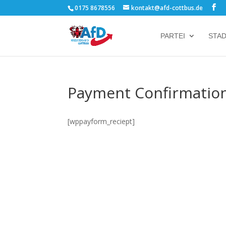
0175 8678556
kontakt@afd-cottbus.de
PARTEI
STA
Payment Confirmatio
[wppayform_reciept]