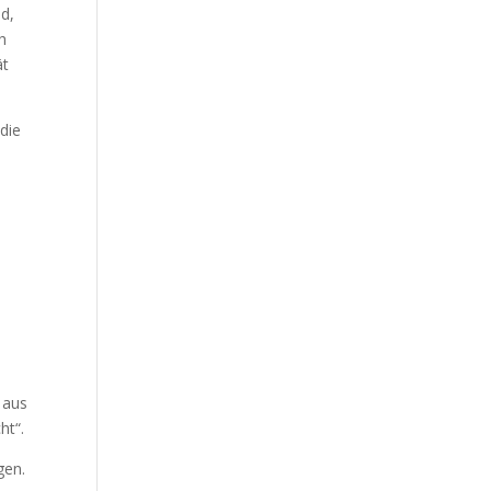
nd,
h
ät
 die
 aus
ht“.
gen.