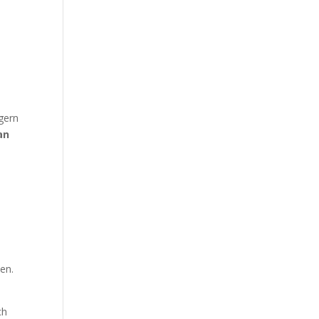
gern
an
en.
ch