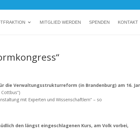
DTFRAKTION
MITGLIED WERDEN
SPENDEN
KONTAKT
ormkongress“
ür die Verwaltungsstrukturreform (in Brandenburg) am 16. Ja
 Cottbus“)
nstaltung mit Experten und Wissenschaftlern“ – so
dlich den längst eingeschlagenen Kurs, am Volk vorbei,