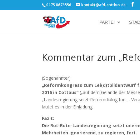
0175 8678556
kontakt@afd-cottbus.de
PARTEI
STA
Kommentar zum „Ref
(Sogenannter)
„Reformkongress zum Lei(d)tbildentwurf f
2016 in Cottbus“
(„auf dem Gelände der Messe
„Landesregierung setzt Reformdialog fort – Vera
lautet es in der Einladung.
Fazit:
Die Rot-Rote-Landesregierung setzt unermü
Mehrheiten ignorierend, zu regieren, fort.