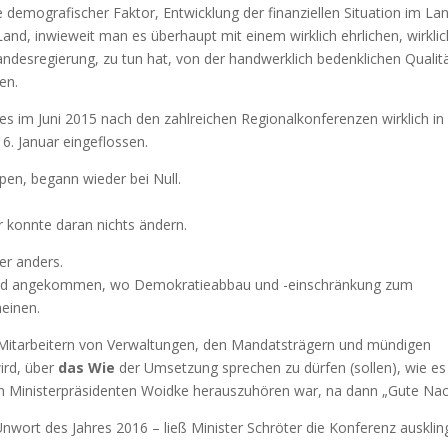
demografischer Faktor, Entwicklung der finanziellen Situation im La
and, inwieweit man es überhaupt mit einem wirklich ehrlichen, wirklic
desregierung, zu tun hat, von der handwerklich bedenklichen Qualit
en.
ldes im Juni 2015 nach den zahlreichen Regionalkonferenzen wirklich in
. Januar eingeflossen.
pen, begann wieder bei Null.
r konnte daran nichts ändern.
er anders.
chland angekommen, wo Demokratieabbau und -einschränkung zum
heinen.
Mitarbeitern von Verwaltungen, den Mandatsträgern und mündigen
ird, über
das Wie
der Umsetzung sprechen zu dürfen (sollen), wie es
 Ministerpräsidenten Woidke herauszuhören war, na dann „Gute Nac
Unwort des Jahres 2016 – ließ Minister Schröter die Konferenz ausklin