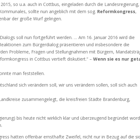
2015, so u.a. auch in Cottbus, eingeladen durch die Landesregierung,
 Kommunales, sollte nun angeblich mit dem sog.
Reformkongress
,
enbar der große Wurf gelingen.
 Dialogs soll nun fortgeführt werden. … Am 16. Januar 2016 wird die
Reaktionen zum Bürgerdialog präsentieren und insbesondere die
den Probleme, Fragen und Stellungnahmen mit Bürgern, Mandatsträ
ormkongress in Cottbus vertieft diskutiert.“ –
Wenn sie es nur get
onnte man feststellen.
chland sich verändern soll, wir uns verändern sollen, soll sich auch
Landkreise zusammengelegt, die kreisfreien Städte Brandenburg,
gierung) bis heute nicht wirklich klar und überzeugend begründet word
n.
s hatten offenbar ernsthafte Zweifel, nicht nur in Bezug auf die si