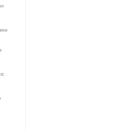
hen
eine
s
e
st.
e