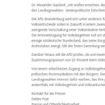
Dr. Alexander Gauland: „Wir wollen erreichen, 
den Landtagswahlen- landespolitische Entschei
Die AfD-Brandenburg wird sich unter anderem 
Volksentscheide sollen in Zukunft in einem zwe
zwingende Vorschaltung einer Volksinitiative he
Die Amtseintragung für Volksbegehren soll um d
einzige ostdeutsche Bundesland, das seine Bürge
Amtsstuben zwingt. Mit der freien Sammlung wird 
Darüber hinaus will die AfD prüfen, ob und inwi
Zustimmungsquorum von 25 Prozent beim Volksen
Von einem erleichterten Zugang zu Volksbegehre
politischen Kommunikation mit den Bürgern: Die
Landtagswahlen intensiv dafür werben, das ihre 
andernfalls mit Volksbegehren und Volksentsch
Kontakt für die Presse:
Detlev Frye
Presse und Öffentlichkeitsarbeit