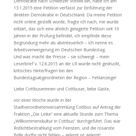
Demokratie nach Schweizer Vorbild bin, habe ich am
13.1.2015 eine Petition verfasst zur Einführung der
direkten Demokratie in Deutschland. Da meine Petition
nicht online gestellt wurde, fragte ich nach, mir wurde
erklärt, das sich eine ähnlich gelagerte Petition seit 10
Jahren in der Prüfung befindet, ich empfinde diese
Begründung mehr als abenteuerlich – ich nenne es
Arbeitsverweigerung im Deutschen Bundestag.
Und was macht die Presse – sie schweigt – mein
Leserbrief v. 12.6.2015 an die LR wurde nicht gedruckt,
kritisches Hinterfragen bei den
Bundestagsabgeordneten der Region – Fehlanzeige!
Liebe Cottbuserinnen und Cottbuser, liebe Gäste,
vor einer Woche wurde in der
Stadtverordnetenversammlung Cottbus auf Antrag der
Fraktion „Die Linke“ eine aktuelle Stunde zum Thema
„Willkommenskultur in Cottbus“ durchgeführt. Das war
Rotlichtbestrahlung vom Feinsten, und die rosarote
Brille durfte nicht fehlen – gelernt ist gelernt!