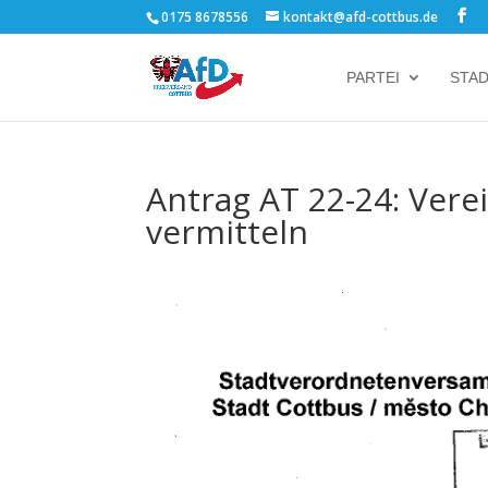
0175 8678556
kontakt@afd-cottbus.de
PARTEI
STA
Antrag AT 22-24: Ver
vermitteln