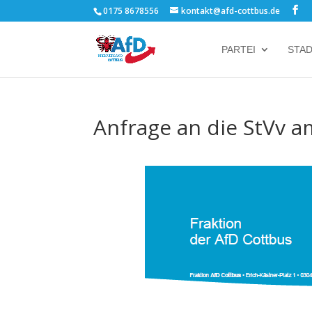
0175 8678556
kontakt@afd-cottbus.de
PARTEI
STA
Anfrage an die StVv 